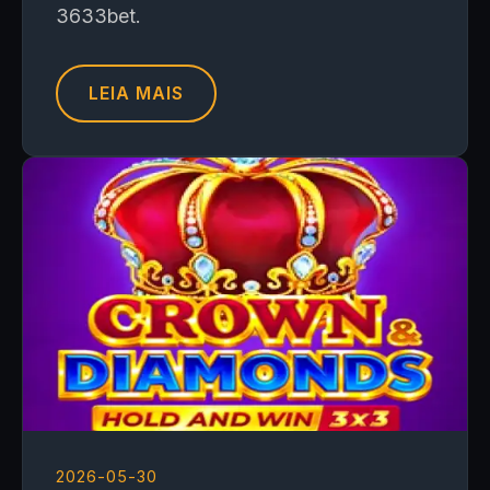
3633bet.
LEIA MAIS
2026-05-30