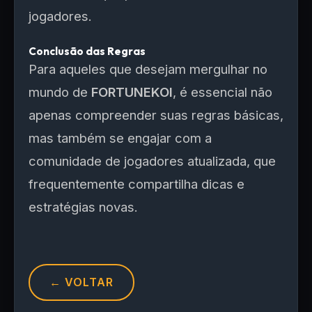
jogadores.
Conclusão das Regras
Para aqueles que desejam mergulhar no
mundo de
FORTUNEKOI
, é essencial não
apenas compreender suas regras básicas,
mas também se engajar com a
comunidade de jogadores atualizada, que
frequentemente compartilha dicas e
estratégias novas.
← VOLTAR