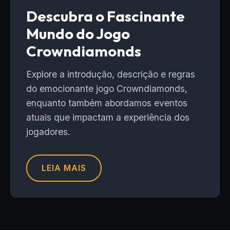
Descubra o Fascinante
Mundo do Jogo
Crowndiamonds
Explore a introdução, descrição e regras
do emocionante jogo Crowndiamonds,
enquanto também abordamos eventos
atuais que impactam a experiência dos
jogadores.
LEIA MAIS