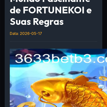
de FORTUNEKOI e
Suas Regras
Data: 2026-05-17