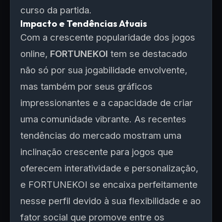
curso da partida.
Impacto e Tendências Atuais
Com a crescente popularidade dos jogos
online,
FORTUNEKOI
tem se destacado
não só por sua jogabilidade envolvente,
mas também por seus gráficos
impressionantes e a capacidade de criar
uma comunidade vibrante. As recentes
tendências do mercado mostram uma
inclinação crescente para jogos que
oferecem interatividade e personalização,
e FORTUNEKOI se encaixa perfeitamente
nesse perfil devido à sua flexibilidade e ao
fator social que promove entre os