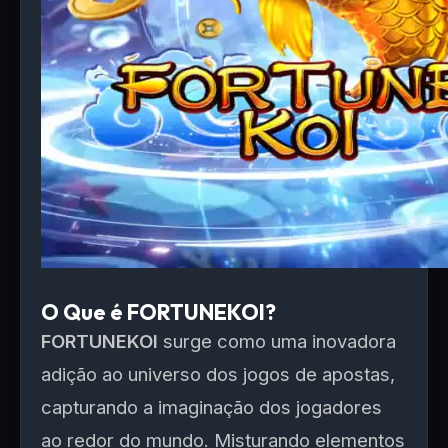
O Que é FORTUNEKOI?
FORTUNEKOI
surge como uma inovadora
adição ao universo dos jogos de apostas,
capturando a imaginação dos jogadores
ao redor do mundo. Misturando elementos