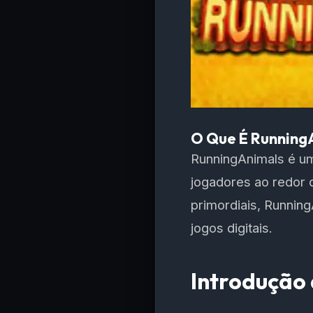
O Que É Running
RunningAnimals é um
jogadores ao redor 
primordiais, Runnin
jogos digitais.
Introdução