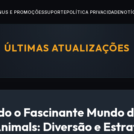
NUS E PROMOÇÕES
SUPORTE
POLÍTICA PRIVACIDADE
NOTÍ
ÚLTIMAS ATUALIZAÇÕES
do o Fascinante Mundo 
imals: Diversão e Estra