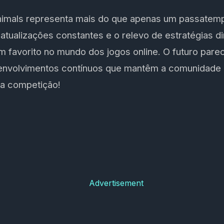
mals representa mais do que apenas um passatempo
a atualizações constantes e o relevo de estratégias d
 favorito no mundo dos jogos online. O futuro pare
esenvolvimentos contínuos que mantêm a comunidade
a competição!