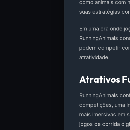
como animais com ha
suas estratégias co
Em uma era onde jog
RunningAnimals cons
podem competir cont
atratividade.
Atrativos F
RunningAnimals cont
competições, uma in
mais imersivas em su
jogos de corrida dig